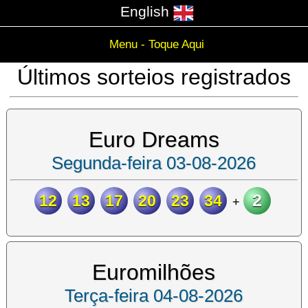
English
Menu - Toque Aqui
Últimos sorteios registrados
Euro Dreams
Segunda-feira 03-08-2026
2
12
13
17
20
23
34
+
Euromilhões
Terça-feira 04-08-2026