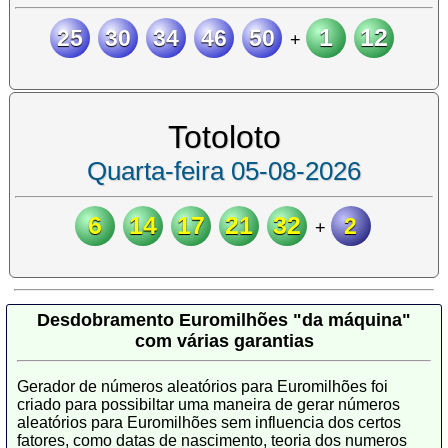
1
12
25
30
34
46
50
+
Totoloto
Quarta-feira 05-08-2026
6
14
17
21
32
2
+
Desdobramento Euromilhões "da máquina"
com várias garantias
Gerador de números aleatórios para Euromilhões foi
criado para possibiltar uma maneira de gerar números
aleatórios para Euromilhões sem influencia dos certos
fatores, como datas de nascimento, teoria dos numeros